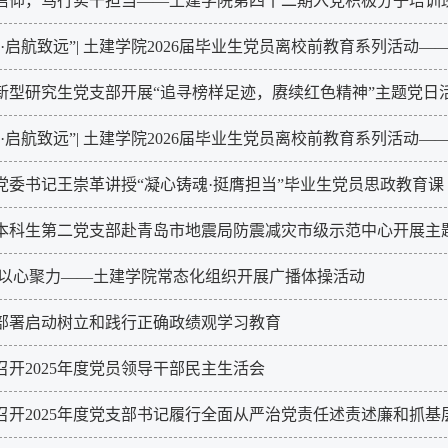
信仰，笃行实干担当——土建学院第四十二期入党积极分子培训
·启航致远”| 土建学院2026届毕业生党员离校前教育系列活动——
新型研究生党支部开展“追寻榜样足迹，赓续红色精神”主题党日
·启航致远”| 土建学院2026届毕业生党员离校前教育系列活动——
党委书记王崇革讲授“凝心铸魂·挺膺担当”毕业生党员思政教育课
本科生第二党支部赴青岛市地震局防震减灾市级示范中心开展主
 以心聚力——土建学院常态化组织开展广播体操活动
部署启动树立和践行正确政绩观学习教育
召开2025年度党员领导干部民主生活会
召开2025年度党支部书记履行全面从严治党责任述责述廉和抓基