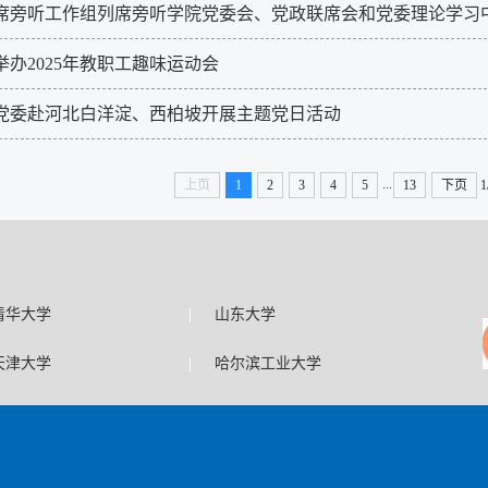
席旁听工作组列席旁听学院党委会、党政联席会和党委理论学习
举办2025年教职工趣味运动会
党委赴河北白洋淀、西柏坡开展主题党日活动
...
上页
1
2
3
4
5
13
下页
1
|
清华大学
山东大学
|
天津大学
哈尔滨工业大学