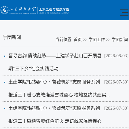
学团新闻
当前位置:
首页
>>
学团工作
>>
学团新闻
晋寻古韵 赓续红脉——土建学子赴山西开展暑
[2026-08-03]
期“三下乡”社会实践活动
土建学院“民族同心・鲁藏筑梦”志愿服务系列
[2026-07-30]
报道三丨暖心支教浇灌雪域童心 校地签约共建实...
土建学院“民族同心・鲁藏筑梦”志愿服务系列
[2026-07-30]
报道二丨赓续雪域红色薪火 走访藏家温情连心