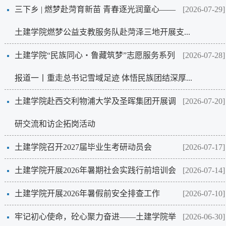
三下乡 | 燃梦赴菏育新苗 青春逐光润童心——
[2026-07-29]
土建学院燃梦公益支教服务队赴菏泽三地开展支...
土建学院“民族同心・鲁藏筑梦”志愿服务系列
[2026-07-28]
报道一丨重走总书记雪域足迹 体悟民族团结深厚...
土建学院赴西交利物浦大学及圣晖集团开展调
[2026-07-20]
研交流和访企拓岗活动
土建学院召开2027届毕业生考研动员会
[2026-07-17]
土建学院开展2026年暑期社会实践行前培训会
[2026-07-14]
土建学院开展2026年暑假前安全排查工作
[2026-07-10]
牢记初心使命，砼心聚力奋进——土建学院举
[2026-06-30]