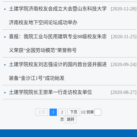
土建学院济南校友会成立大会暨山东科技大学
[2020-12-28]
济南校友地下空间论坛成功举办
喜报：我院工业与民用建筑专业88级校友朱忠
[2020-11-25]
义荣获“全国劳动模范”荣誉称号
土建学院校友刘志强设计的国内首台竖井掘进
[2020-09-24]
装备“金沙江1号”成功始发
土建学院院长王崇革一行走访校友单位
[2020-08-27]
上页
1
2
下页
1/2
到第
页
跳转