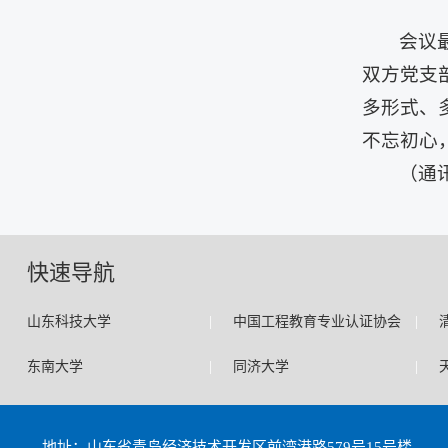
会议
双方党支
多形式、
不忘初心
（通
快速导航
|
|
山东科技大学
中国工程教育专业认证协会
|
|
东南大学
同济大学
地址：山东省青岛经济技术开发区前湾港路579号15号楼