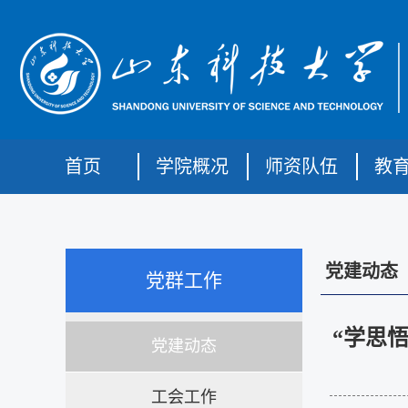
首页
学院概况
师资队伍
教
党建动态
党群工作
“学思
党建动态
工会工作