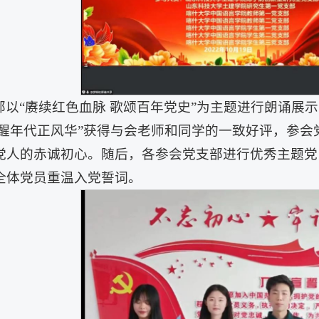
部以“赓续红色血脉 歌颂百年党史”为主题进行朗诵展
觉醒年代正风华”获得与会老师和同学的一致好评，参
党人的赤诚初心。随后，各参会党支部进行优秀主题党
全体党员重温入党誓词。