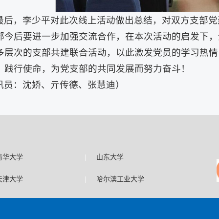
最后，李少平对此次线上活动做出总结，对双方支部党
部今后要进一步加强交流合作，在本次活动的启发下，
多层次的支部共建联合活动，以此激发党员的学习热情
，践行使命，为党支部的共同发展而努力奋斗！
讯员：沈娇、亓传德、张慧迪）
|
清华大学
山东大学
|
天津大学
哈尔滨工业大学