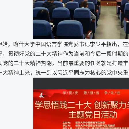
伊始，喀什大学中国语言学院党委书记李少平指出，在
好、贯彻好党的二十大精神作为当前和今后一段时期的
彻党的二十大精神热潮，当前最重要的任务就是打造丰
十大精神上来，统一到以习近平同志为核心的党中央重