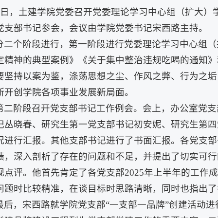
17日，土建学院党委召开党委理论学习中心组
（扩大）
党支部书记参会，会议由学院党委书记宋西路主持。
分二个阶段进行，第一阶段进行党委理论学习中心组
（
定精神的典型案例》《关于集中整治违规吃喝的通知》
要坚持以案为鉴，涤荡思想之尘、作风之弊、行为之垢
断开创学院各项事业发展新局面。
第二阶段召开党支部书记工作例会。会上，办公室党支
记丛晓春、研究生第一党支部书记初安妮、研究生第四党
况进行汇报。其他支部书记进行了书面汇报。各党支部
绩，深入剖析了存在的问题和不足，并提出了切实可行
观点评。他首先肯定了各党支部2025年上半年的工作
问题时比较精准，在谈目标时思路清晰，同时也指出了
最后，宋西路就学院党支部“一支部一品牌”创建活动