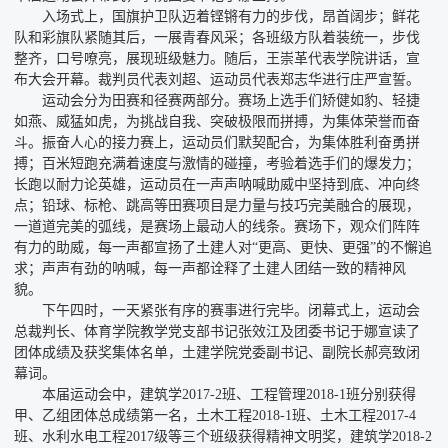
入场式上，国旗护卫队迈着铿锵有力的步伐，昂首阔步；鲜花
队和彩旗队紧随其后，一展青春风采；各班级方队着装统一，步伐
整齐，口号嘹亮，展现班级魅力。随后，王崇革代表学院讲话，宣
布大会开幕。裁判员代表刘超、运动员代表郑志华进行庄严宣誓。
运动会分为田赛和径赛两部分。赛场上选手们矫健如豹、轻捷
如燕、威猛如虎，为挑战自我、突破极限而拼搏，为集体荣誉而奋
斗。振奋人心的接力赛上，运动员们默契配合，为集体胜利奋勇拼
搏；百米短跑充满着速度与激情的碰撞，考验着选手们的爆发力；
长跑以耐力论英雄，运动员在一声声呐喊助威中坚持到底、冲向终
点；铅球、标枪、跳高等田赛项目是力量与技巧完美融合的展现，
一道道完美的弧线，是赛场上最动人的线条。赛场下，观众们阵阵
有力的助威，每一声都宣扬了土建人对“更高、更快、更强”的不懈追
求；声声有劲的呐喊，每一声都诠释了土建人团结一致的精神风
貌。
下午四时，一天紧张有序的赛事进行完毕。闭幕式上，运动会
总裁判长、体育学院教学党支部书记张效江及团委书记于娜宣读了
团体成绩及获奖集体名单，土建学院党委副书记、副院长郝亮致闭
幕词。
本届运动会中，建筑学2017-2班、工程管理2018-1班分别获得
甲、乙组团体总成绩第一名，土木工程2018-1班、土木工程2017-4
班、水利水电工程2017级等三个班级获得精神文明奖，建筑学2018-2