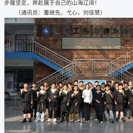
步履坚定，奔赴属于自己的山海辽阔！
（通讯员：董继先，弋心，刘佳慧）