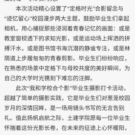
本次活动精心设置了“定格时光”合影留念与
“迹忆留心”校园漫步两大主题，鼓励毕业生们拿起
相机，用心捕捉那些浸润着青春记忆的画面：或是
教室窗棂透下的求知光影，或是运动场上挥洒的拼
搏汗水，或是图书馆书海沉潜的静谧专注，或是林
荫道上步履匆匆的青春剪影。毕业生们纷纷响应，
在熟悉的场景中定格下与母校共度的美好瞬间，为
自己的大学时光镌刻下难忘的注脚。
此次“我和学校合个影”毕业生摄影打卡活动，
超越了简单的摄影实践，它是毕业生们对葱茏校园
岁月的深情回眸，是一场用镜头书写的无言告别
礼。值此扬帆启航之际，土建学院愿每一位毕业生
怀揣着这份光影长卷，在未来的征途上心怀暖阳，