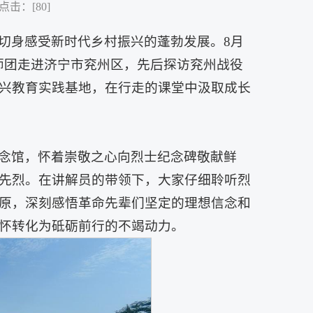
 点击：[
80
]
切身感受新时代乡村振兴的蓬勃发展。8月
讲师团走进济宁市兖州区，先后探访兖州战役
兴教育实践基地，在行走的课堂中汲取成长
念馆，怀着崇敬之心向烈士纪念碑敬献鲜
先烈。在讲解员的带领下，大家仔细聆听烈
原，深刻感悟革命先辈们坚定的理想信念和
怀转化为砥砺前行的不竭动力。