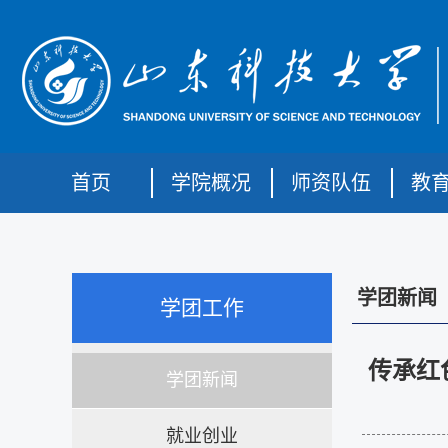
首页
学院概况
师资队伍
教
学团新闻
学团工作
传承红
学团新闻
就业创业