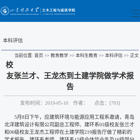
本科评估
当前位置:
首页
>>
教育教学
>>
本科生教育
>>
本科评估
>>
正文
校
友张兰才、王龙杰到土建学院做学术报
告
发布时间：2019-05-10 作者： 点击：[
793
]
5
月
8
日下午，应建筑环境与能源应用工程系邀请，青岛
北洋建筑设计有限公司副总工程师、建环系
01
级校友张兰才
和
06
级校友王龙杰工程师在土建学院
219
报告厅做了精彩的
学术报告。建环系老师、建环系
15
级全体毕业生及
16
级部分