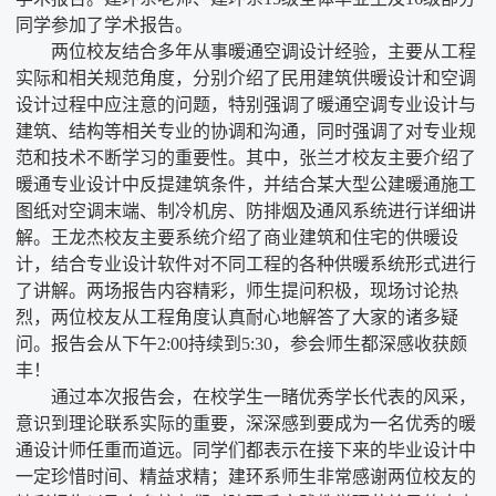
同学参加了学术报告。
两位校友结合多年从事暖通空调设计经验，主要从工程
实际和相关规范角度，分别介绍了民用建筑供暖设计和空调
设计过程中应注意的问题，特别强调了暖通空调专业设计与
建筑、结构等相关专业的协调和沟通，同时强调了对专业规
范和技术不断学习的重要性。其中，张兰才校友主要介绍了
暖通专业设计中反提建筑条件，并结合某大型公建暖通施工
图纸对空调末端、制冷机房、防排烟及通风系统进行详细讲
解。王龙杰校友主要系统介绍了商业建筑和住宅的供暖设
计，结合专业设计软件对不同工程的各种供暖系统形式进行
了讲解。两场报告内容精彩，师生提问积极，现场讨论热
烈，两位校友从工程角度认真耐心地解答了大家的诸多疑
问。报告会从下午
2:00
持续到
5:30
，参会师生都深感收获颇
丰！
通过本次报告会，在校学生一睹优秀学长代表的风采，
意识到理论联系实际的重要，深深感到要成为一名优秀的暖
通设计师任重而道远。同学们都表示在接下来的毕业设计中
一定珍惜时间、精益求精；建环系师生非常感谢两位校友的