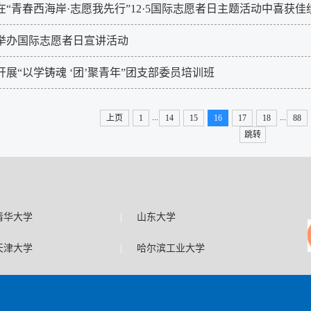
在“青春西海岸·志愿我先行”12·5国际志愿者日主题活动中喜获佳
举办国际志愿者日宣讲活动
展“以学铸魂 ‘团’聚青年”团支部委员培训班
...
...
上页
1
14
15
16
17
18
88
跳转
|
清华大学
山东大学
|
天津大学
哈尔滨工业大学